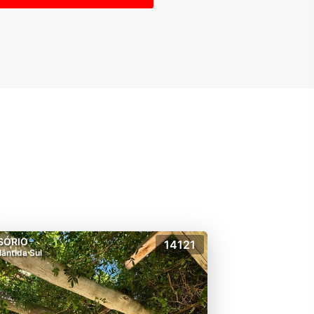
SÓRIO
14121
lântida Sul