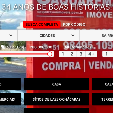
34 ANOS DE BOAS HISTÓRIAS!
BUSCA COMPLETA
POR CÓDIGO
CIDADES
BAIRR
Valor (R$)
280.000.000
Dormitórios
1
2
3
4
+
1
O
CASA
CAS
MERCIAIS
SÍTIOS DE LAZER/CHÁCARAS
TERRE