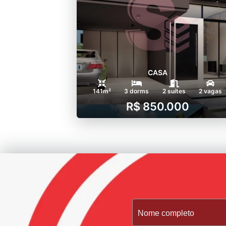
CASA
141m²
3 dorms
2 suítes
2 vagas
R$ 850.000