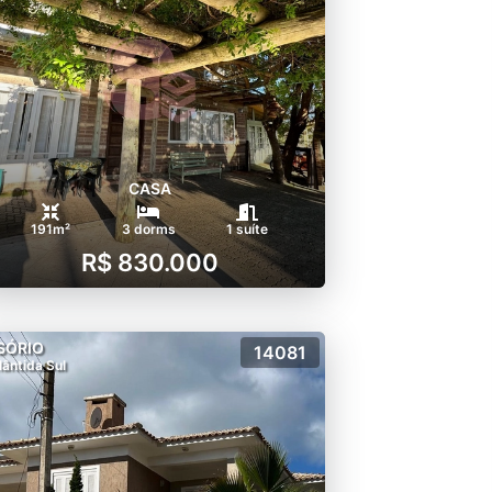
CASA
191m²
3 dorms
1 suíte
R$ 830.000
SÓRIO
14081
lântida Sul