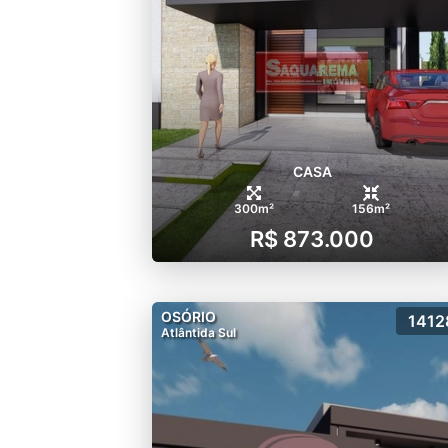
CASA
300m²
156m²
R$ 873.000
OSÓRIO
1412
Atlântida Sul