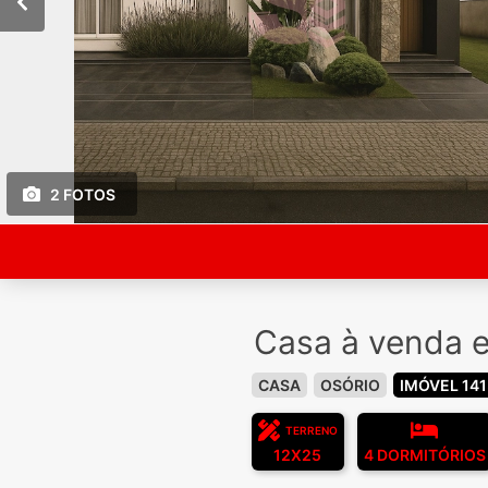
2 FOTOS
Casa à venda e
CASA
OSÓRIO
IMÓVEL 14
TERRENO
12X25
4 DORMITÓRIOS