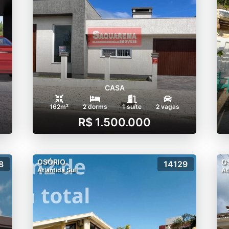
CASA
162m²
2 dorms
1 suíte
2 vagas
R$ 1.500.000
OSÓRIO
O
8
14129
Atlântida Sul
At