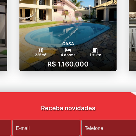
CASA
225m²
4 dorms
1 suíte
R$ 1.160.000
Receba novidades