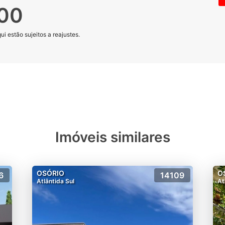
000
i estão sujeitos a reajustes.
Imóveis similares
OSÓRIO
O
6
14109
Atlântida Sul
At