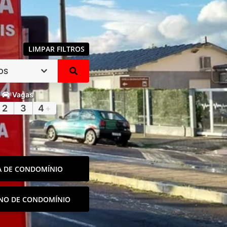
LIMPAR FILTROS
OS
Vagas
2
3
4
+
A DE CONDOMÍNIO
NO DE CONDOMÍNIO