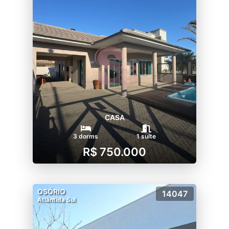
CASA
3 dorms
1 suíte
R$ 750.000
OSÓRIO
14047
Atlântida Sul