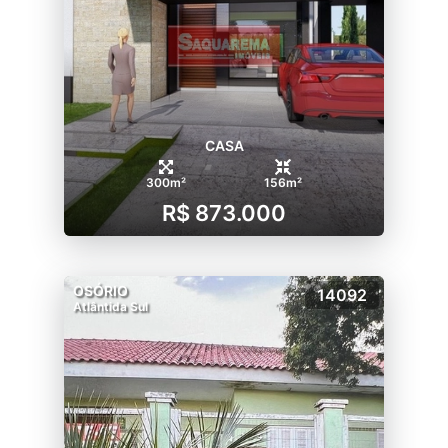
CASA
300m²
156m²
R$ 873.000
OSÓRIO
14092
Atlântida Sul