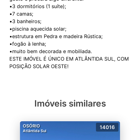
▪️3 dormitórios (1 suíte);
▪️7 camas;
▪️3 banheiros;
▪️piscina aquecida solar;
▪️estrutura em Pedra e madeira Rústica;
▪️fogão à lenha;
▪️muito bem decorada e mobiliada.
ESTE IMÓVEL É ÚNICO EM ATLÂNTIDA SUL, COM
Imóveis similares
OSÓRIO
14016
Atlântida Sul