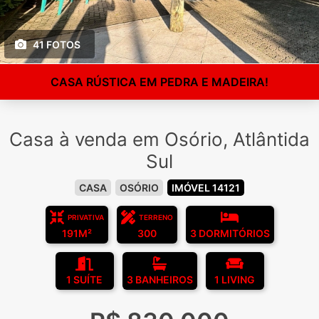
41 FOTOS
CASA RÚSTICA EM PEDRA E MADEIRA!
Casa à venda em Osório, Atlântida
Sul
CASA
OSÓRIO
IMÓVEL 14121
PRIVATIVA
TERRENO
191M²
300
3 DORMITÓRIOS
1 SUÍTE
3 BANHEIROS
1 LIVING