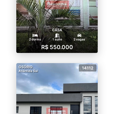
CASA
2 dorms
1 suíte
2 vagas
R$ 550.000
OSÓRIO
14112
Atlântida Sul