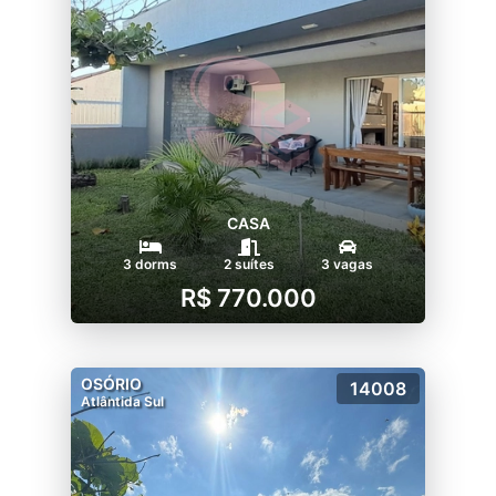
CASA
3 dorms
2 suítes
3 vagas
R$ 770.000
OSÓRIO
14008
Atlântida Sul