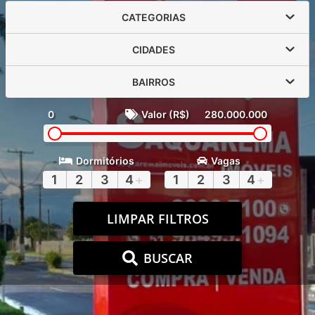
CATEGORIAS
CIDADES
BAIRROS
0
Valor (R$)
280.000.000
Dormitórios
Vagas
1
2
3
4
+
1
2
3
4
+
LIMPAR FILTROS
BUSCAR