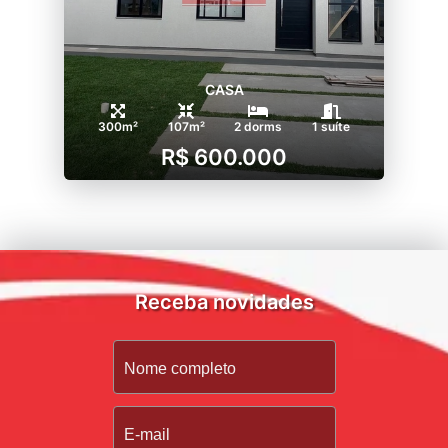
CASA
300m²
107m²
2 dorms
1 suíte
R$ 600.000
Receba novidades