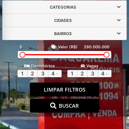
CATEGORIAS
CIDADES
BAIRROS
0
Valor (R$)
280.000.000
Dormitórios
Vagas
1
2
3
4
+
1
2
3
4
+
LIMPAR FILTROS
BUSCAR