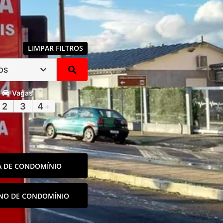
LIMPAR FILTROS
OS
Vagas
2
3
4
+
A DE CONDOMÍNIO
NO DE CONDOMÍNIO