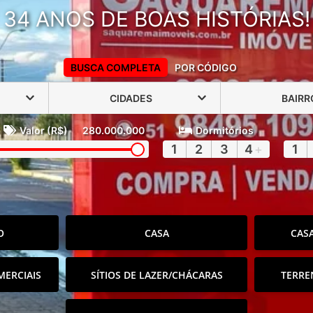
34 ANOS DE BOAS HISTÓRIAS!
BUSCA COMPLETA
POR CÓDIGO
CIDADES
BAIRR
Valor (R$)
280.000.000
Dormitórios
1
2
3
4
+
1
O
CASA
CAS
MERCIAIS
SÍTIOS DE LAZER/CHÁCARAS
TERRE