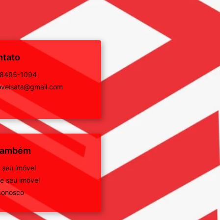
ntato
98495-1094
veisats@gmail.com
 também
 seu imóvel
 seu imóvel
conosco