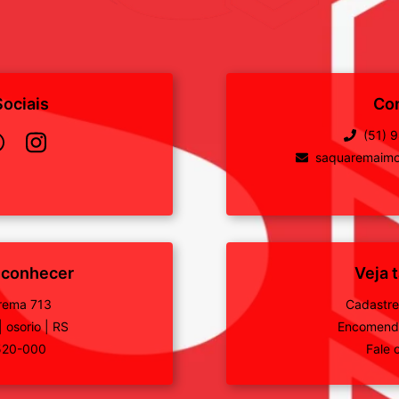
ociais
Co
(51) 
saquaremaimo
 conhecer
Veja
rema 713
Cadastre
|
osorio
|
RS
Encomende
520-000
Fale 