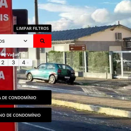
LIMPAR FILTROS
OS
Vagas
2
3
4
+
A DE CONDOMÍNIO
NO DE CONDOMÍNIO