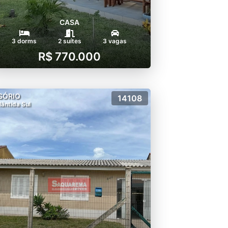
CASA
3 dorms
2 suítes
3 vagas
R$ 770.000
SÓRIO
14108
lântida Sul