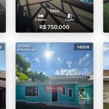
CASA
3 dorms
1 suíte
R$ 750.000
OSÓRIO
O
6
14008
Atlântida Sul
At