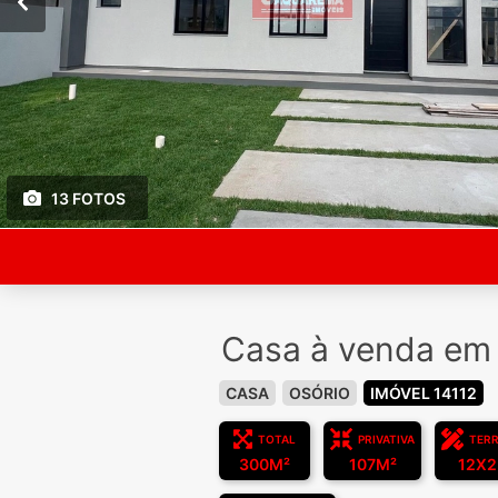
13 FOTOS
Casa à venda em O
CASA
OSÓRIO
IMÓVEL 14112
TOTAL
PRIVATIVA
TER
300M²
107M²
12X2