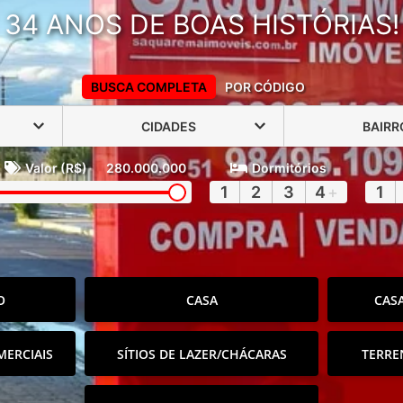
34 ANOS DE BOAS HISTÓRIAS!
BUSCA COMPLETA
POR CÓDIGO
CIDADES
BAIRR
Valor (R$)
280.000.000
Dormitórios
1
2
3
4
+
1
O
CASA
CAS
MERCIAIS
SÍTIOS DE LAZER/CHÁCARAS
TERRE