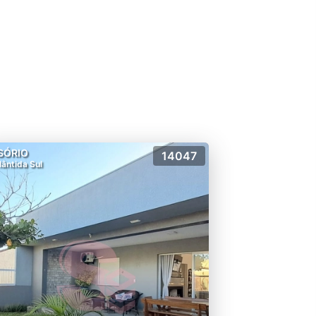
SÓRIO
14047
lântida Sul