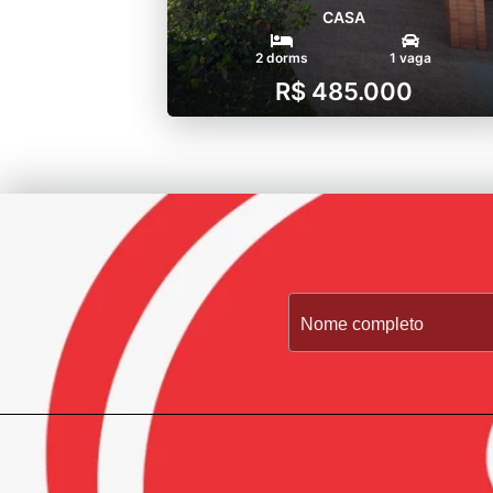
CASA
2 dorms
1 vaga
R$ 485.000