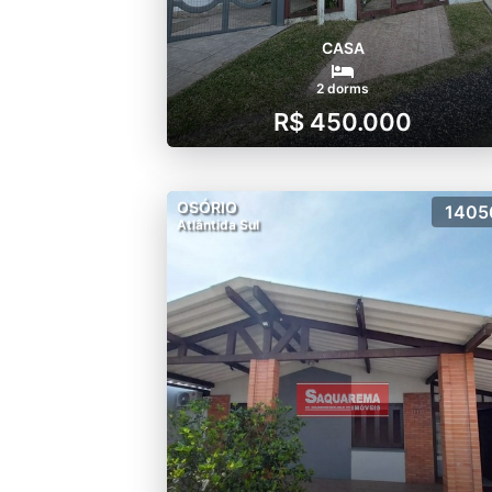
CASA
2 dorms
R$ 450.000
OSÓRIO
1405
Atlântida Sul