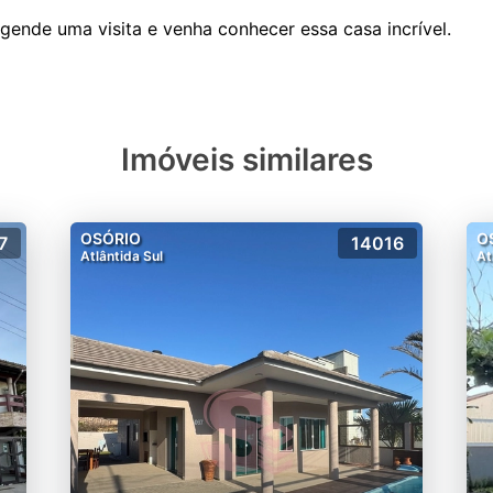
Imóveis similares
OSÓRIO
O
7
14016
Atlântida Sul
At