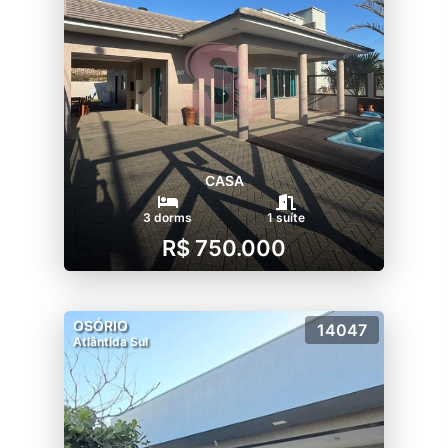
CASA
3 dorms
1 suíte
R$ 750.000
OSÓRIO
14047
Atlântida Sul