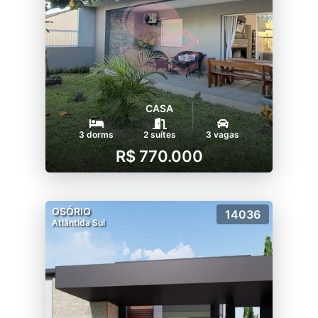
CASA
3 dorms
2 suítes
3 vagas
R$ 770.000
OSÓRIO
14036
Atlântida Sul