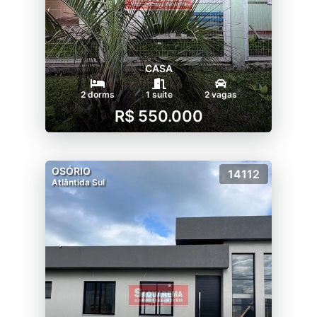
CASA
2 dorms
1 suíte
2 vagas
R$ 550.000
OSÓRIO
14112
Atlântida Sul