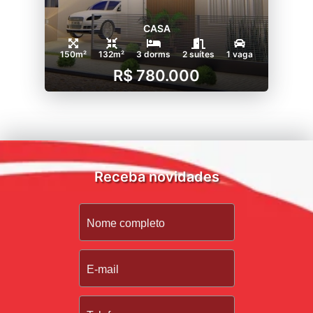
CASA
150m²
132m²
3 dorms
2 suítes
1 vaga
R$ 780.000
Receba novidades