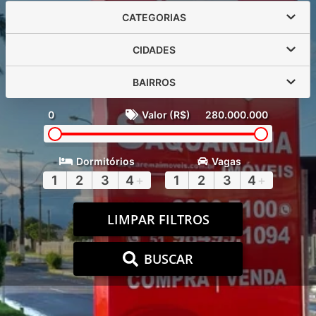
CATEGORIAS
CIDADES
BAIRROS
0
Valor (R$)
280.000.000
Dormitórios
Vagas
1
2
3
4
+
1
2
3
4
+
LIMPAR FILTROS
BUSCAR