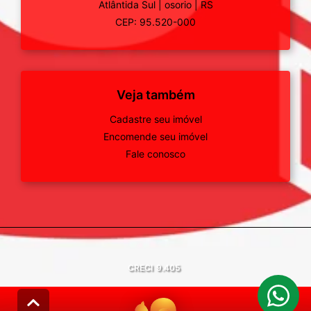
Atlântida Sul
|
osorio
|
RS
CEP: 95.520-000
Veja também
Cadastre seu imóvel
Encomende seu imóvel
Fale conosco
CRECI
9.405