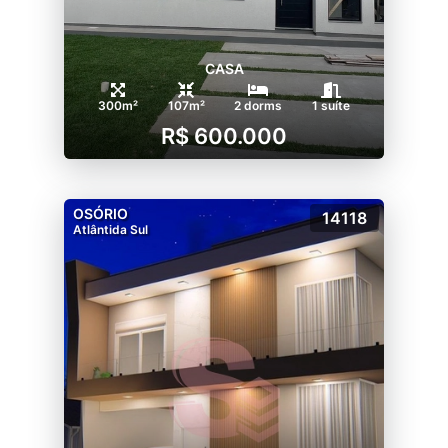
CASA
300m²
107m²
2 dorms
1 suíte
R$ 600.000
OSÓRIO
14118
Atlântida Sul