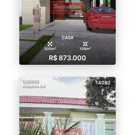
CASA
300m²
156m²
R$ 873.000
OSÓRIO
14092
Atlântida Sul