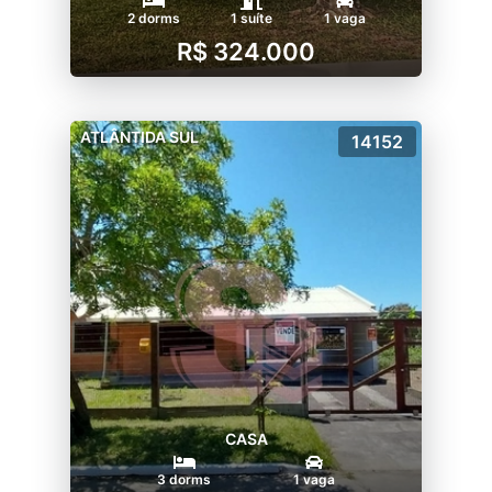
2 dorms
1 suíte
1 vaga
R$ 324.000
ATLÂNTIDA SUL
14152
CASA
3 dorms
1 vaga