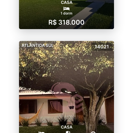
CASA
1 dorm
R$ 318.000
ATLÂNTIDA SUL
14021
CASA