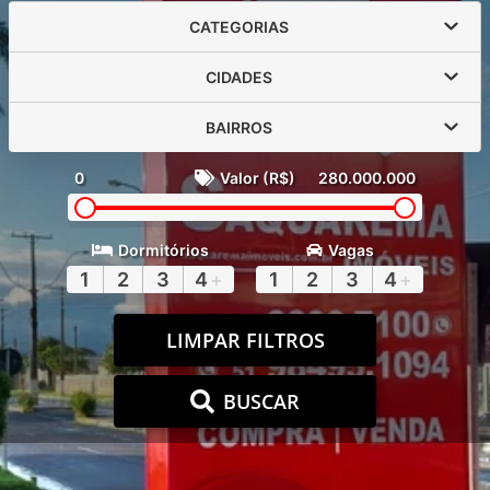
CATEGORIAS
CIDADES
BAIRROS
0
Valor (R$)
280.000.000
Dormitórios
Vagas
1
2
3
4
+
1
2
3
4
+
LIMPAR FILTROS
BUSCAR