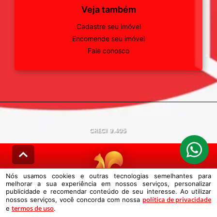
Veja também
Cadastre seu imóvel
Encomende seu imóvel
Fale conosco
CRECI
9.405
Nós usamos cookies e outras tecnologias semelhantes para
melhorar a sua experiência em nossos serviços, personalizar
© DESENVOLVIDO PELA
AGIL.NET
publicidade e recomendar conteúdo de seu interesse. Ao utilizar
política de privacidade
nossos serviços, você concorda com nossa
Nós usamos cookies e outras tecnologias semelhantes para melhorar a
termos de uso
e
sua experiência em nossos serviços, personalizar publicidade e
.
recomendar conteúdo de seu interesse. Ao utilizar nossos serviços,