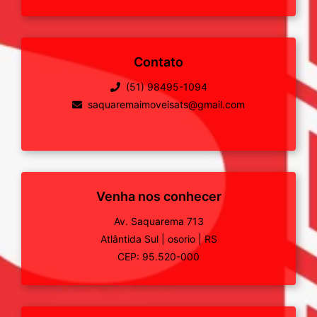
Contato
(51) 98495-1094
saquaremaimoveisats@gmail.com
Venha nos conhecer
Av. Saquarema 713
Atlântida Sul
|
osorio
|
RS
CEP: 95.520-000