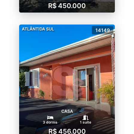
R$ 450.000
ATLÂNTIDA SUL
14149
CASA
3 dorms
1 suíte
R$ 456.000