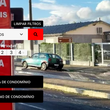
LIMPAR FILTROS
OS
Vagas
2
3
4
+
A DE CONDOMÍNIO
NO DE CONDOMÍNIO