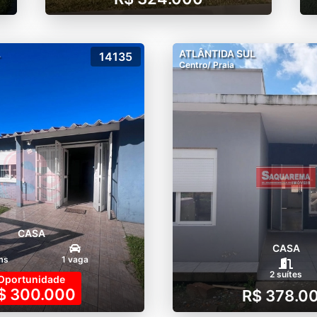
L
ATLÂNTIDA SUL
14135
Centro/ Praia
CASA
CASA
ms
1 vaga
2 suítes
Oportunidade
$ 300.000
R$ 378.0