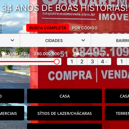
34 ANOS DE BOAS HISTÓRIAS!
BUSCA COMPLETA
POR CÓDIGO
CIDADES
BAIRR
Valor (R$)
280.000.000
Dormitórios
1
2
3
4
+
1
O
CASA
CAS
MERCIAIS
SÍTIOS DE LAZER/CHÁCARAS
TERRE