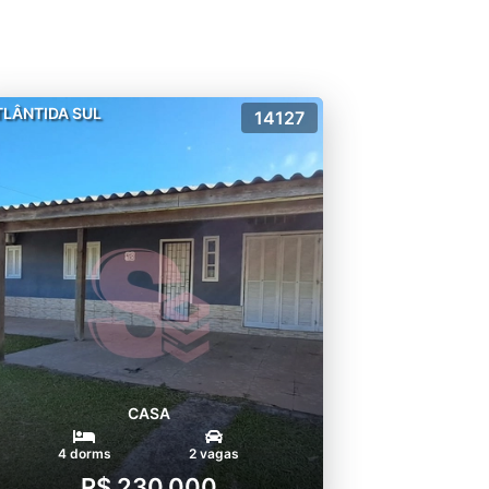
TLÂNTIDA SUL
14127
CASA
4 dorms
2 vagas
R$ 230.000