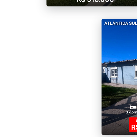
ATLÂNTIDA SU
3 dor
R