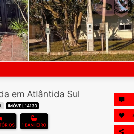
da em Atlântida Sul
L
IMÓVEL 14130
TÓRIOS
1 BANHEIRO