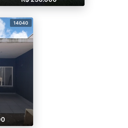
14040
00