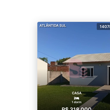
ATLÂNTIDA SUL
1407
CASA
1 dorm
R$ 318.000