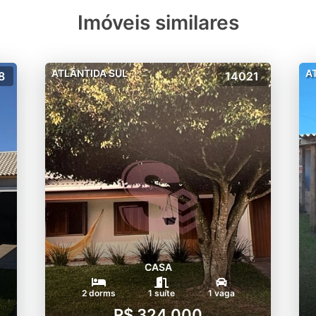
Imóveis similares
ATLÂNTIDA SUL
A
8
14021
CASA
2 dorms
1 suíte
1 vaga
R$ 324.000