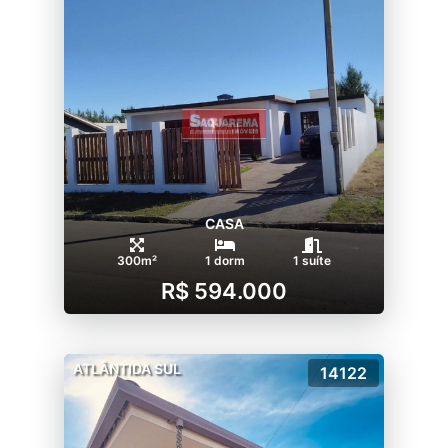
CASA
300m²
1 dorm
1 suíte
R$ 594.000
ATLÂNTIDA SUL
14122