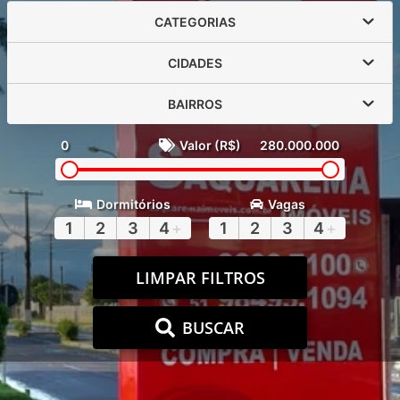
CATEGORIAS
CIDADES
BAIRROS
0
Valor (R$)
280.000.000
Dormitórios
Vagas
1
2
3
4
+
1
2
3
4
+
LIMPAR FILTROS
BUSCAR