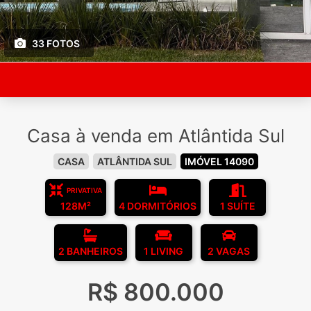
33 FOTOS
Casa à venda em Atlântida Sul
CASA
ATLÂNTIDA SUL
IMÓVEL 14090
PRIVATIVA
128M²
4 DORMITÓRIOS
1 SUÍTE
2 BANHEIROS
1 LIVING
2 VAGAS
R$ 800.000