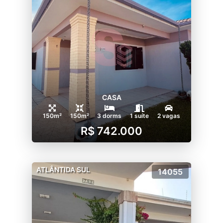
CASA
150m²
150m²
3 dorms
1 suíte
2 vagas
R$ 742.000
ATLÂNTIDA SUL
14055