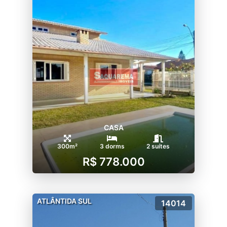
CASA
300m²
3 dorms
2 suítes
R$ 778.000
ATLÂNTIDA SUL
14014