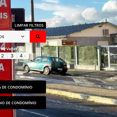
LIMPAR FILTROS
OS
Vagas
2
3
4
+
A DE CONDOMÍNIO
NO DE CONDOMÍNIO