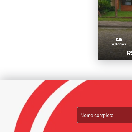
4 dorms
R