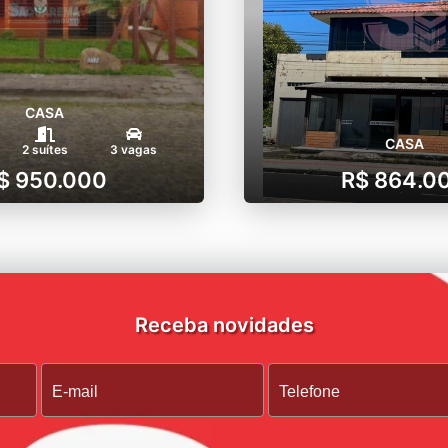
CASA
CASA
2 suítes
3 vagas
$ 950.000
R$ 864.0
Receba novidades