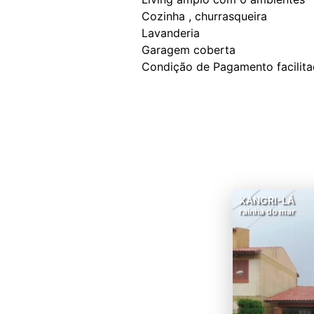
Cozinha , churrasqueira
Lavanderia
Garagem coberta
XANGRI-LÁ
rainha do mar