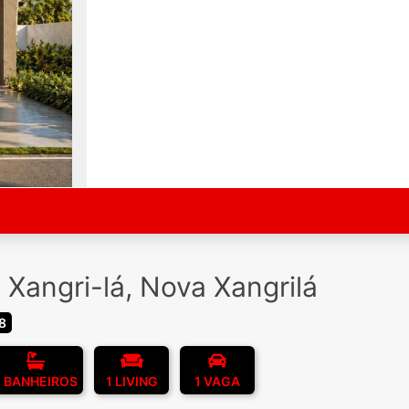
Xangri-lá, Nova Xangrilá
8
2 BANHEIROS
1 LIVING
1 VAGA