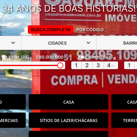
34 ANOS DE BOAS HISTÓRIAS!
BUSCA COMPLETA
POR CÓDIGO
CIDADES
BAIRR
Valor (R$)
280.000.000
Dormitórios
1
2
3
4
+
1
O
CASA
CAS
MERCIAIS
SÍTIOS DE LAZER/CHÁCARAS
TERRE