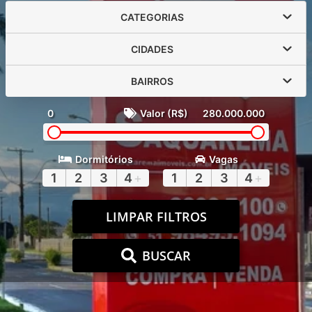
CATEGORIAS
CIDADES
BAIRROS
0
Valor (R$)
280.000.000
Dormitórios
Vagas
1
2
3
4
+
1
2
3
4
+
LIMPAR FILTROS
BUSCAR