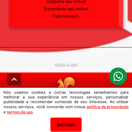
Cadastre seu imóvel
Encomende seu imóvel
Fale conosco
CRECI
9.405
Nós usamos cookies e outras tecnologias semelhantes para
melhorar a sua experiência em nossos serviços, personalizar
© DESENVOLVIDO PELA
AGIL.NET
publicidade e recomendar conteúdo de seu interesse. Ao utilizar
política de privacidade
nossos serviços, você concorda com nossa
Nós usamos cookies e outras tecnologias semelhantes para melhorar a
termos de uso
e
sua experiência em nossos serviços, personalizar publicidade e
.
recomendar conteúdo de seu interesse. Ao utilizar nossos serviços,
você concorda com nossa política de privacidade e termos de uso.
ENTENDI
Política de Privacidade
Termos de uso