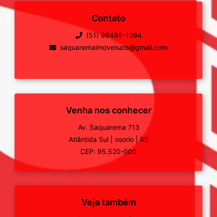
Contato
(51) 98495-1094
saquaremaimoveisats@gmail.com
Venha nos conhecer
Av. Saquarema 713
Atlântida Sul
|
osorio
|
RS
CEP: 95.520-000
Veja também