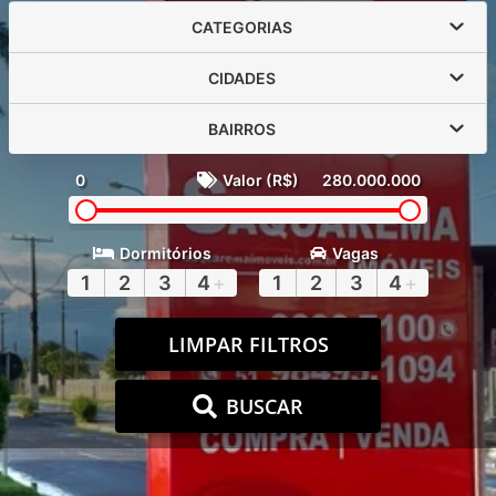
CATEGORIAS
CIDADES
BAIRROS
0
Valor (R$)
280.000.000
Dormitórios
Vagas
1
2
3
4
+
1
2
3
4
+
LIMPAR FILTROS
BUSCAR