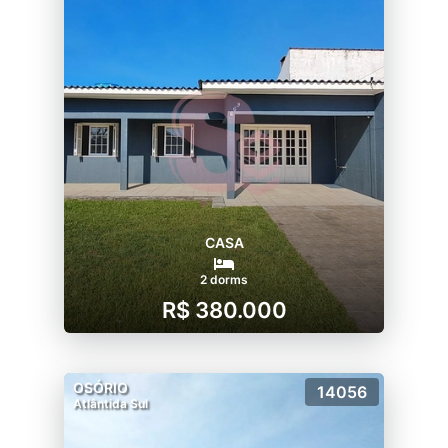
CASA
2 dorms
R$ 380.000
OSÓRIO
14056
Atlântida Sul