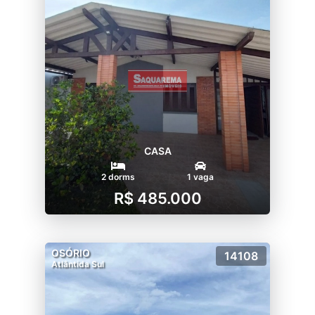
CASA
2 dorms
1 vaga
R$ 485.000
OSÓRIO
14108
Atlântida Sul