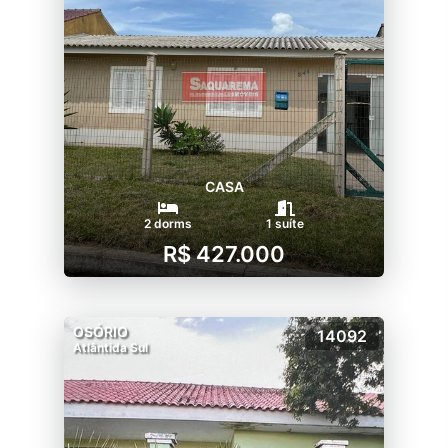
CASA
2 dorms
1 suíte
R$ 427.000
OSÓRIO
14092
Atlântida Sul