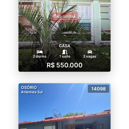
CASA
2 dorms
1 suíte
2 vagas
R$ 550.000
OSÓRIO
14098
Atlântida Sul