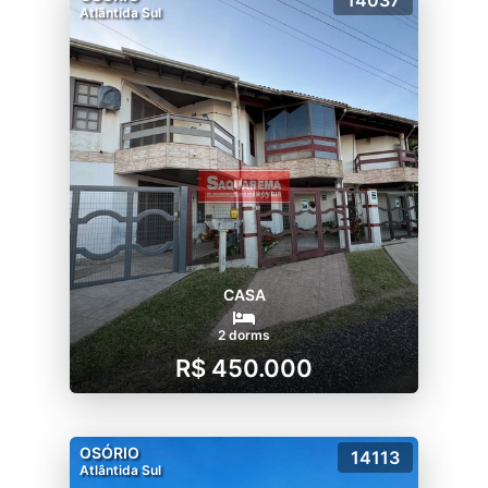
14037
Atlântida Sul
CASA
2 dorms
R$ 450.000
OSÓRIO
14113
Atlântida Sul