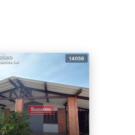
SÓRIO
14056
lântida Sul