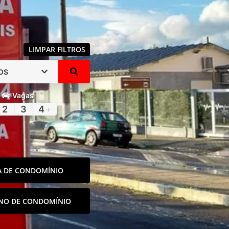
LIMPAR FILTROS
OS
Vagas
2
3
4
+
A DE CONDOMÍNIO
NO DE CONDOMÍNIO