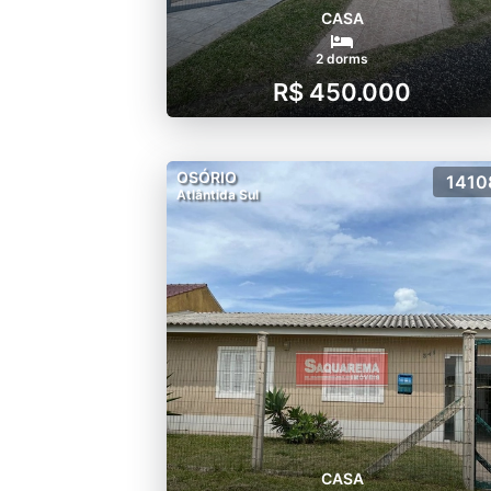
CASA
2 dorms
R$ 450.000
OSÓRIO
1410
Atlântida Sul
CASA