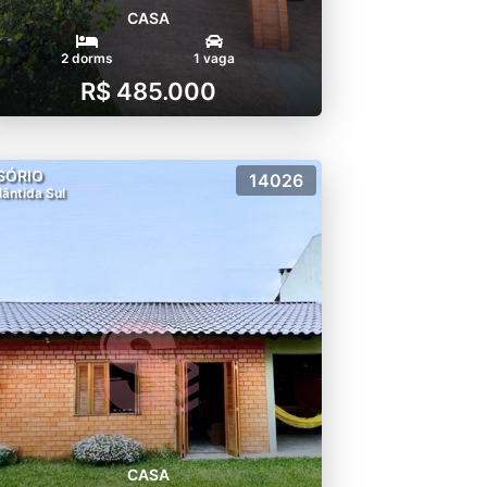
CASA
2 dorms
1 vaga
R$ 485.000
SÓRIO
14026
lântida Sul
CASA