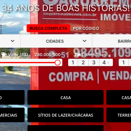
34 ANOS DE BOAS HISTÓRIAS!
BUSCA COMPLETA
POR CÓDIGO
CIDADES
BAIRR
Valor (R$)
280.000.000
Dormitórios
1
2
3
4
+
1
O
CASA
CAS
MERCIAIS
SÍTIOS DE LAZER/CHÁCARAS
TERRE