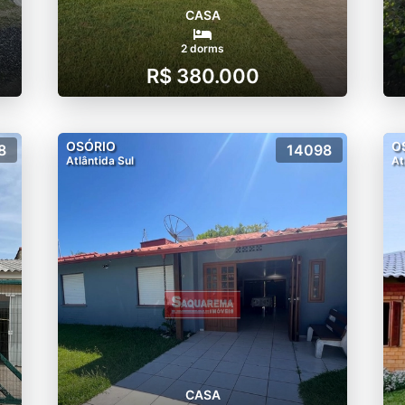
CASA
2 dorms
R$ 380.000
OSÓRIO
O
8
14098
Atlântida Sul
At
CASA