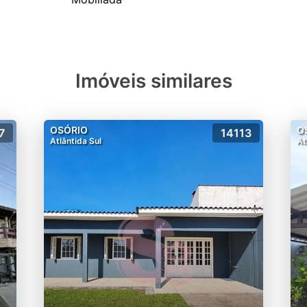
Imóveis similares
OSÓRIO
O
7
14113
Atlântida Sul
At