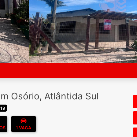
m Osório, Atlântida Sul
019
ROS
1 VAGA