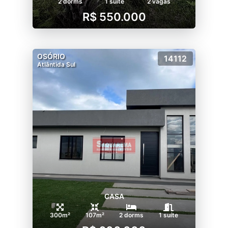
2 dorms
1 suíte
2 vagas
R$ 550.000
OSÓRIO
14112
Atlântida Sul
CASA
300m²
107m²
2 dorms
1 suíte