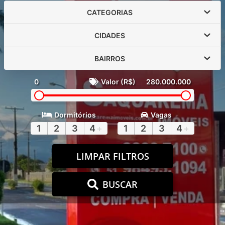
CATEGORIAS
CIDADES
BAIRROS
0
Valor (R$)
280.000.000
Dormitórios
Vagas
1
2
3
4
+
1
2
3
4
+
LIMPAR FILTROS
BUSCAR