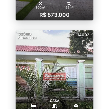
300m²
156m²
R$ 873.000
OSÓRIO
14092
Atlântida Sul
CASA