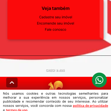
Veja também
Cadastre seu imóvel
Encomende seu imóvel
Fale conosco
CRECI
9.405
Nós usamos cookies e outras tecnologias semelhantes para
melhorar a sua experiência em nossos serviços, personalizar
© DESENVOLVIDO PELA
AGIL.NET
publicidade e recomendar conteúdo de seu interesse. Ao utilizar
política de privacidade
nossos serviços, você concorda com nossa
Nós usamos cookies e outras tecnologias semelhantes para melhorar a
termos de uso
e
sua experiência em nossos serviços, personalizar publicidade e
.