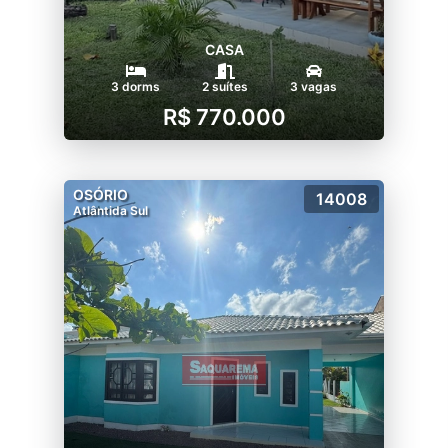
CASA
3 dorms
2 suítes
3 vagas
R$ 770.000
OSÓRIO
14008
Atlântida Sul