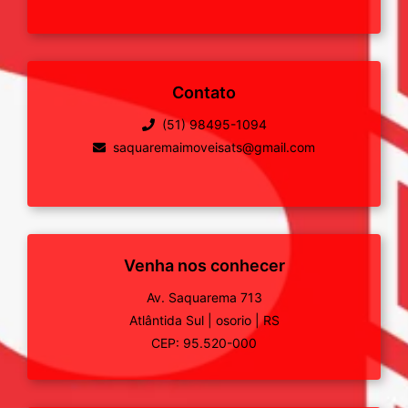
Contato
(51) 98495-1094
saquaremaimoveisats@gmail.com
Venha nos conhecer
Av. Saquarema 713
Atlântida Sul
|
osorio
|
RS
CEP: 95.520-000