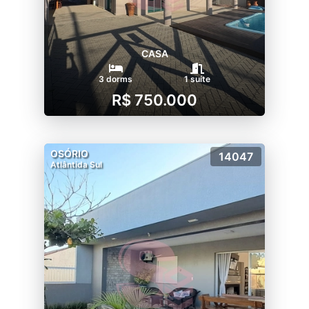
CASA
3 dorms
1 suíte
R$ 750.000
OSÓRIO
14047
Atlântida Sul