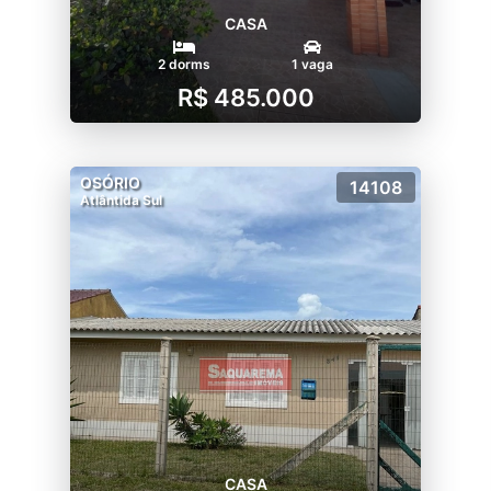
CASA
2 dorms
1 vaga
R$ 485.000
OSÓRIO
14108
Atlântida Sul
CASA