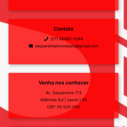
Contato
(51) 98495-1094
saquaremaimoveisats@gmail.com
Venha nos conhecer
Av. Saquarema 713
Atlântida Sul
|
osorio
|
RS
CEP: 95.520-000