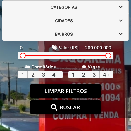
CATEGORIAS
CIDADES
BAIRROS
0
Valor (R$)
280.000.000
Dormitórios
Vagas
1
2
3
4
+
1
2
3
4
+
LIMPAR FILTROS
BUSCAR