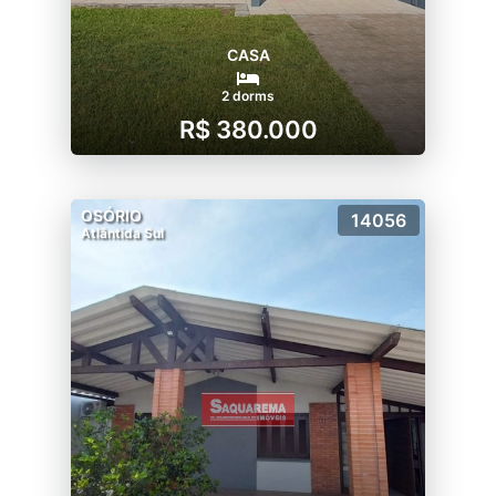
CASA
2 dorms
R$ 380.000
OSÓRIO
14056
Atlântida Sul