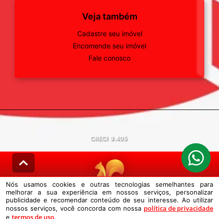
Veja também
Cadastre seu imóvel
Encomende seu imóvel
Fale conosco
CRECI
9.405
Nós usamos cookies e outras tecnologias semelhantes para
melhorar a sua experiência em nossos serviços, personalizar
© DESENVOLVIDO PELA
AGIL.NET
publicidade e recomendar conteúdo de seu interesse. Ao utilizar
política de privacidade
nossos serviços, você concorda com nossa
Nós usamos cookies e outras tecnologias semelhantes para melhorar a
termos de uso
e
sua experiência em nossos serviços, personalizar publicidade e
.