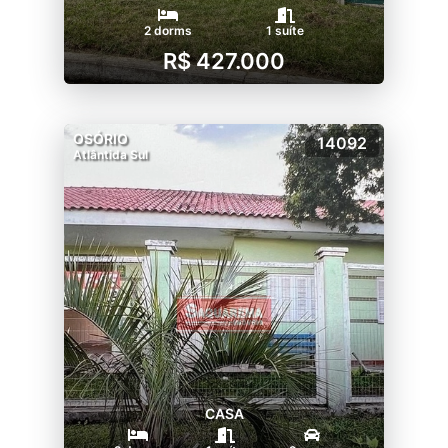
2 dorms
1 suíte
R$ 427.000
OSÓRIO
14092
Atlântida Sul
CASA