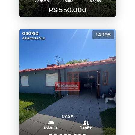
2 dorms
1 suíte
2 vagas
R$ 550.000
OSÓRIO
14098
Atlântida Sul
CASA
2 dorms
1 suíte