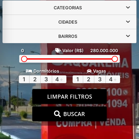
CATEGORIAS
CIDADES
BAIRROS
0
Valor (R$)
280.000.000
Dormitórios
Vagas
1
2
3
4
+
1
2
3
4
+
LIMPAR FILTROS
BUSCAR