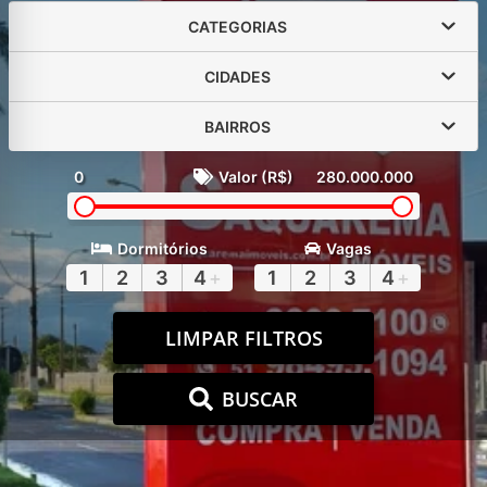
CATEGORIAS
CIDADES
BAIRROS
0
Valor (R$)
280.000.000
Dormitórios
Vagas
1
2
3
4
+
1
2
3
4
+
LIMPAR FILTROS
BUSCAR