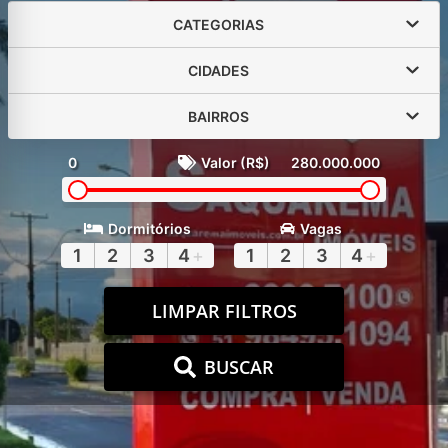
CATEGORIAS
CIDADES
BAIRROS
0
Valor (R$)
280.000.000
Dormitórios
Vagas
1
2
3
4
+
1
2
3
4
+
LIMPAR FILTROS
BUSCAR