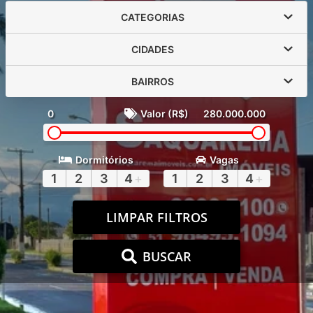
CATEGORIAS
CIDADES
BAIRROS
0
Valor (R$)
280.000.000
Dormitórios
Vagas
1
2
3
4
+
1
2
3
4
+
LIMPAR FILTROS
BUSCAR