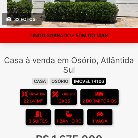
32 FOTOS
LINDO SOBRADO - 50M DO MAR
Casa à venda em Osório, Atlântida
Sul
CASA
OSÓRIO
IMÓVEL 14106
PRIVATIVA
TERRENO
221.41M²
12X25
2 DORMITÓRIOS
3 SUÍTES
1 BANHEIRO
1 VAGA