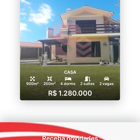
CASA
900m²
250m²
4 dorms
2 suítes
2 vagas
R$ 1.280.000
Receba novidades