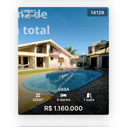
OSÓRIO
14129
Atlântida Sul
CASA
225m²
4 dorms
1 suíte
R$ 1.160.000