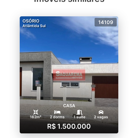
OSÓRIO
14109
Atlântida Sul
CASA
162m²
2 dorms
1 suíte
2 vagas
R$ 1.500.000