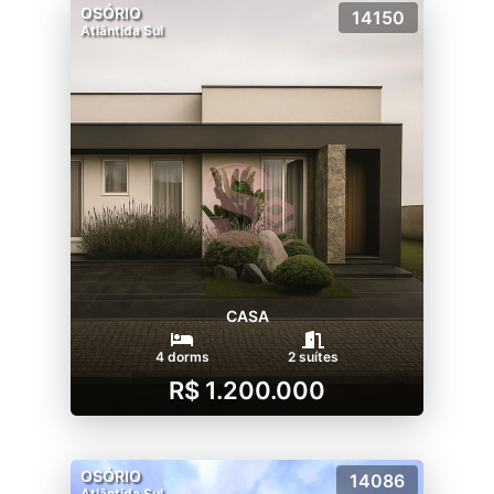
OSÓRIO
14150
Atlântida Sul
CASA
4 dorms
2 suítes
R$ 1.200.000
OSÓRIO
14086
Atlântida Sul