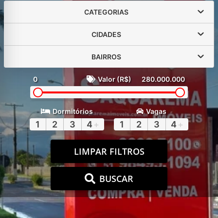
CATEGORIAS
CIDADES
BAIRROS
0
Valor (R$)
280.000.000
Dormitórios
Vagas
1
2
3
4
+
1
2
3
4
+
LIMPAR FILTROS
BUSCAR