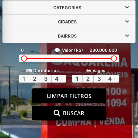
CATEGORIAS
CIDADES
BAIRROS
0
Valor (R$)
280.000.000
Dormitórios
Vagas
1
2
3
4
+
1
2
3
4
+
LIMPAR FILTROS
BUSCAR