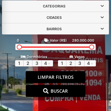
CATEGORIAS
CIDADES
BAIRROS
0
Valor (R$)
280.000.000
Dormitórios
Vagas
1
2
3
4
+
1
2
3
4
+
LIMPAR FILTROS
BUSCAR