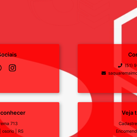
ociais
Co
(51) 
saquaremaimo
 conhecer
Veja
rema 713
Cadastre
|
osorio
|
RS
Encomende