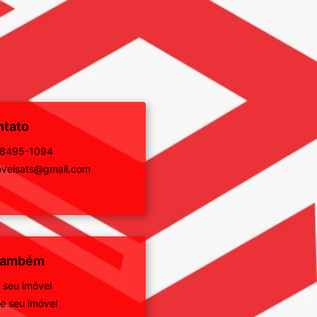
ntato
98495-1094
veisats@gmail.com
 também
 seu imóvel
 seu imóvel