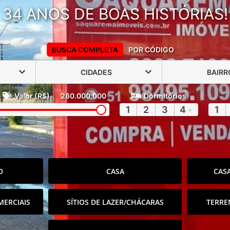
34 ANOS DE BOAS HISTÓRIAS!
BUSCA COMPLETA
POR CÓDIGO
CIDADES
BAIRR
Valor (R$)
280.000.000
Dormitórios
1
2
3
4
+
1
O
CASA
CAS
MERCIAIS
SÍTIOS DE LAZER/CHÁCARAS
TERRE