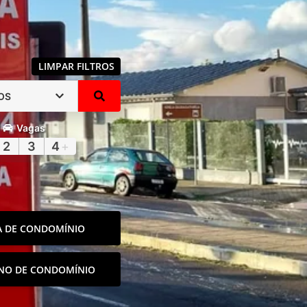
LIMPAR FILTROS
OS
Vagas
2
3
4
+
A DE CONDOMÍNIO
NO DE CONDOMÍNIO