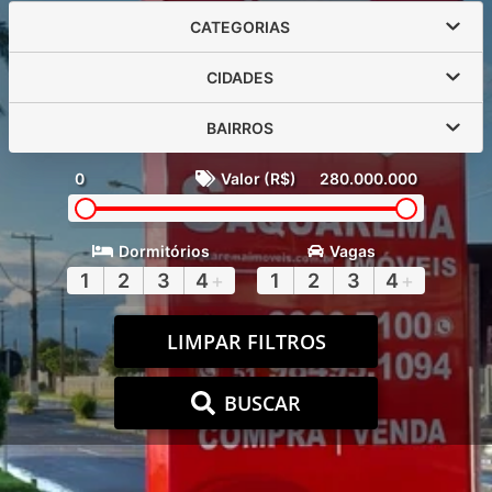
CATEGORIAS
CIDADES
BAIRROS
0
Valor (R$)
280.000.000
Dormitórios
Vagas
1
2
3
4
+
1
2
3
4
+
LIMPAR FILTROS
BUSCAR