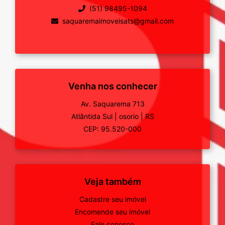
(51) 98495-1094
saquaremaimoveisats@gmail.com
Venha nos conhecer
Av. Saquarema 713
Atlântida Sul
|
osorio
|
RS
CEP: 95.520-000
Veja também
Cadastre seu imóvel
Encomende seu imóvel
Fale conosco