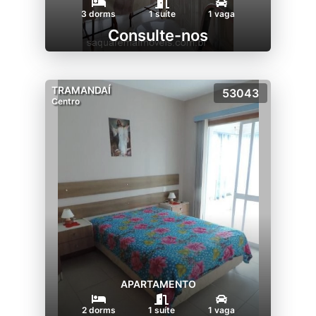
3 dorms
1 suíte
1 vaga
Consulte-nos
TRAMANDAÍ
53043
Centro
APARTAMENTO
2 dorms
1 suíte
1 vaga