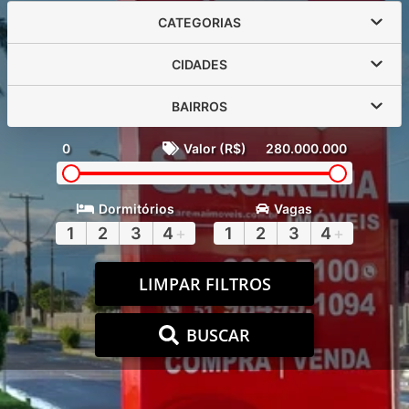
CATEGORIAS
CIDADES
BAIRROS
0
Valor (R$)
280.000.000
Dormitórios
Vagas
1
2
3
4
+
1
2
3
4
+
LIMPAR FILTROS
BUSCAR