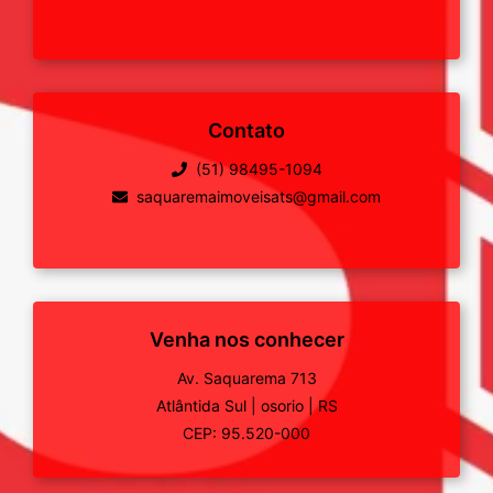
Contato
(51) 98495-1094
saquaremaimoveisats@gmail.com
Venha nos conhecer
Av. Saquarema 713
Atlântida Sul
|
osorio
|
RS
CEP: 95.520-000