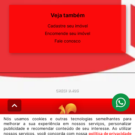
Veja também
Cadastre seu imóvel
Encomende seu imóvel
Fale conosco
CRECI
9.405
Nós usamos cookies e outras tecnologias semelhantes para
melhorar a sua experiência em nossos serviços, personalizar
© DESENVOLVIDO PELA
AGIL.NET
publicidade e recomendar conteúdo de seu interesse. Ao utilizar
política de privacidade
nossos serviços, você concorda com nossa
Nós usamos cookies e outras tecnologias semelhantes para melhorar a