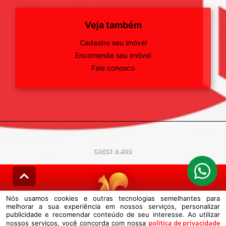
Veja também
Cadastre seu imóvel
Encomende seu imóvel
Fale conosco
CRECI
9.405
Nós usamos cookies e outras tecnologias semelhantes para
melhorar a sua experiência em nossos serviços, personalizar
© DESENVOLVIDO PELA
AGIL.NET
publicidade e recomendar conteúdo de seu interesse. Ao utilizar
política de privacidade
nossos serviços, você concorda com nossa
Nós usamos cookies e outras tecnologias semelhantes para melhorar a