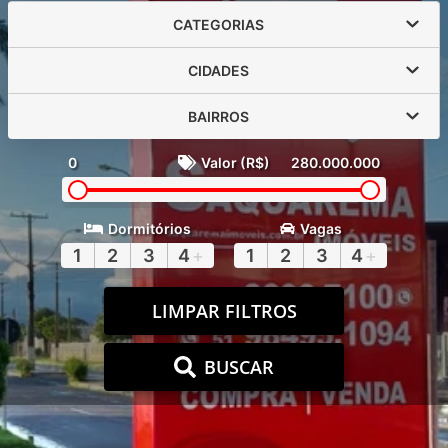
CATEGORIAS
CIDADES
BAIRROS
0
Valor (R$)
280.000.000
Dormitórios
Vagas
1
2
3
4
+
1
2
3
4
+
LIMPAR FILTROS
BUSCAR