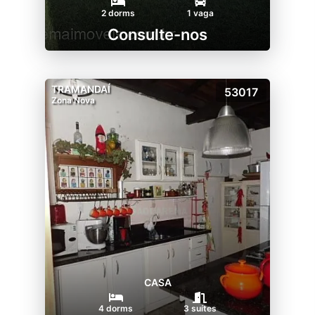
2 dorms
1 vaga
Consulte-nos
TRAMANDAÍ
53017
Zona Nova
CASA
4 dorms
3 suítes