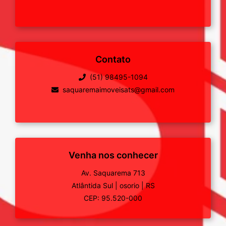
Contato
(51) 98495-1094
saquaremaimoveisats@gmail.com
Venha nos conhecer
Av. Saquarema 713
Atlântida Sul
|
osorio
|
RS
CEP: 95.520-000