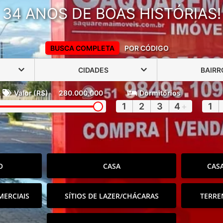
34 ANOS DE BOAS HISTÓRIAS!
BUSCA COMPLETA
POR CÓDIGO
CIDADES
BAIRR
Valor (R$)
280.000.000
Dormitórios
1
2
3
4
+
1
O
CASA
CAS
MERCIAIS
SÍTIOS DE LAZER/CHÁCARAS
TERRE