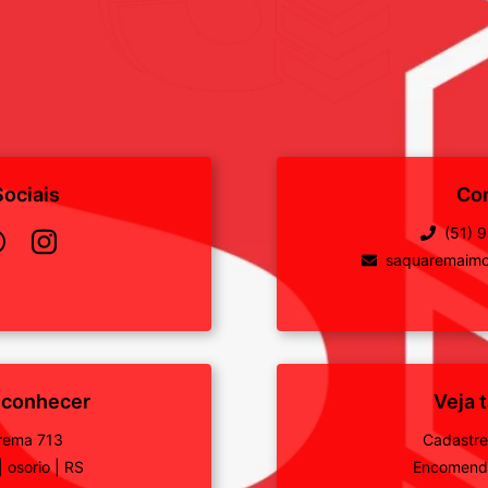
ociais
Co
(51) 
saquaremaimo
 conhecer
Veja
rema 713
Cadastre
|
osorio
|
RS
Encomende