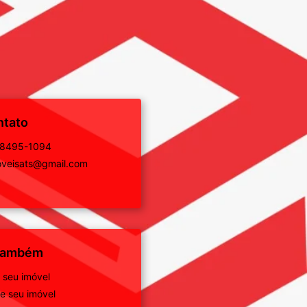
ntato
98495-1094
veisats@gmail.com
 também
 seu imóvel
 seu imóvel