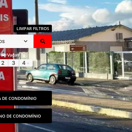
LIMPAR FILTROS
OS
Vagas
2
3
4
+
A DE CONDOMÍNIO
NO DE CONDOMÍNIO